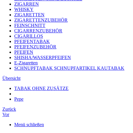
ZIGARREN
WHISKY
ZIGARETTEN
ZIGARETTENZUBEHÖR
FEINSCHNITT
CIGARRENZUBEHÖR
CIGARILLOS
PFEIFENTABAK
PFEIFENZUBEHÖR
PFEIFEN
SHISHA/WASSERPFEIFEN
E-Zigaretten
SCHNUPFTABAK SCHNUPFARTIKEL KAUTABAK
Übersicht
TABAK OHNE ZUSÄTZE
Pepe
Zurück
Vor
Menü schließen