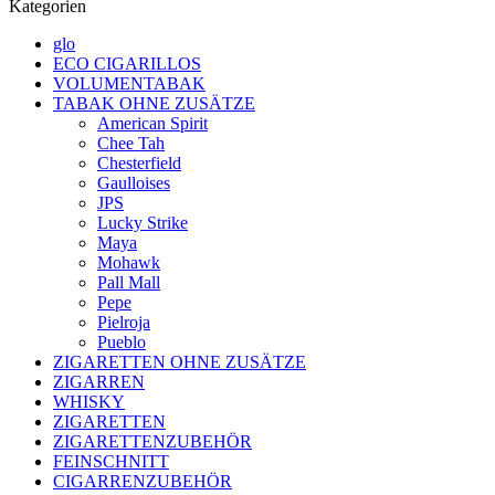
Kategorien
glo
ECO CIGARILLOS
VOLUMENTABAK
TABAK OHNE ZUSÄTZE
American Spirit
Chee Tah
Chesterfield
Gaulloises
JPS
Lucky Strike
Maya
Mohawk
Pall Mall
Pepe
Pielroja
Pueblo
ZIGARETTEN OHNE ZUSÄTZE
ZIGARREN
WHISKY
ZIGARETTEN
ZIGARETTENZUBEHÖR
FEINSCHNITT
CIGARRENZUBEHÖR