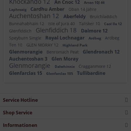
Knockando 12
An Cnoc 12
Arran 10J 46
Cardhu Amber
Oban 14 Jahre
Laphroaig
Auchentoshan 12
Aberfeldy
Bruichladdich
Bunnahabhain 12
Isle of Jura 40
Talisker 10
Caol Ila 12
Glenfiddich 18
Dalmore 12
Glenfiddich
Royal Lochnagar
Speyburn Single
Ardbeg
Ardbeg
Ten 10
GLEN MORAY 12
Highland Park
Glenmorangie
Glendronach 12
Benromach Peat
Auchentoshan 3
Glen Moray
Glenmorangie
Cragganmore 12
Dalwhinnie
Glenfarclas 15
Tullibardine
Glenfarclas 105
Service Hotline
Shop Service
Informationen