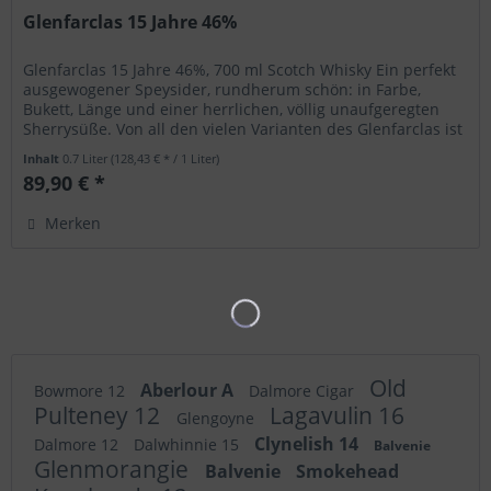
Glenfarclas 15 Jahre 46%
Glenfarclas 15 Jahre 46%, 700 ml Scotch Whisky Ein perfekt
ausgewogener Speysider, rundherum schön: in Farbe,
Bukett, Länge und einer herrlichen, völlig unaufgeregten
Sherrysüße. Von all den vielen Varianten des Glenfarclas ist
der...
Inhalt
0.7 Liter
(128,43 € * / 1 Liter)
89,90 € *
Merken
Old
Aberlour A
Bowmore 12
Dalmore Cigar
Pulteney 12
Lagavulin 16
Glengoyne
Clynelish 14
Dalmore 12
Dalwhinnie 15
Balvenie
Glenmorangie
Balvenie
Smokehead