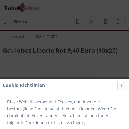
Menü
Übersicht
GAULOISES
Gauloises Liberte Rot 9,40 Euro (10x20)
Cookie-Richtlinien
Diese Website verwendet Cookies, um Ihnen die
bestmögliche Funktionalität bieten zu können. Wenn Sie
damit nicht einverstanden sein sollten, stehen Ihnen
folgende Funktionen nicht zur Verfügung: