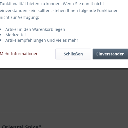
Funktionalität bieten zu können. Wenn Sie damit nicht
einverstanden sein sollten, stehen Ihnen folgende Funktionen
nicht zur Verfügung:
Vergleich
Artikel in den Warenkorb legen
Artikel-Nr.:
Merkzettel
Artikelempfehlungen und vieles mehr
Mehr Informationen
Schließen
Einverstanden
 Oriental Spice"