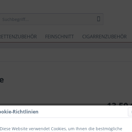
RETTENZUBEHÖR
FEINSCHNITT
CIGARRENZUBEHÖR
e
13,50 
ookie-Richtlinien
Inhalt:
50 Gra
inkl. MwSt.
zzg
Sofort ver
Diese Website verwendet Cookies, um Ihnen die bestmögliche