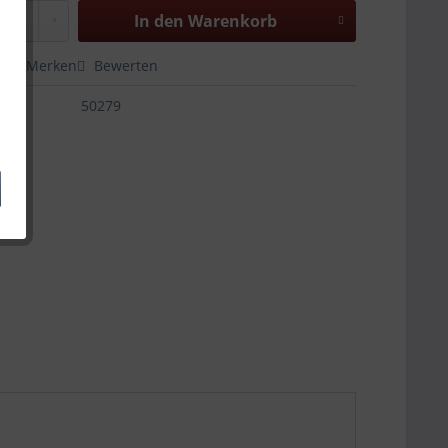
In den
Warenkorb
en
Merken
Bewerten
50279