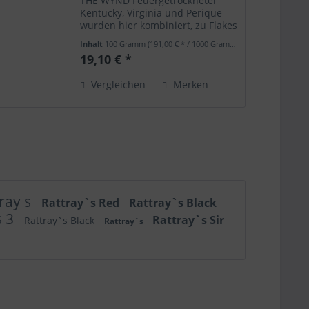
THE WYND Feuergetrockneter
Kentucky, Virginia und Perique
wurden hier kombiniert, zu Flakes
gepresst und von Hand gerieben.
Inhalt
100 Gramm
(191,00 € * / 1000 Gramm)
AROMA: - SCHNITTART: Mixture -
19,10 € *
Broken Flake
Vergleichen
Merken
ray s
Rattray`s Red
Rattray`s Black
s 3
Rattray`s Sir
Rattray`s Black
Rattray`s