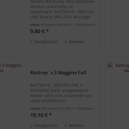
Dunkle Mischung, dem Rapperee
ähnlich und kräftig im
Geschmack. RATTRAY‘S - BRITISH
LINE BLACK MALLORY Würziger
Latakia und zwei unterschiedlich
Inhalt
50 Gramm
(196,00 € * / 1000 Gramm)
geschnittene Virginiatabake
9,80 € *
vereinen sich mit Black
Cavendish und Orient.
Vergleichen
Merken
Rattray`s 3 Noggins Full
RATTRAY‘S - BRITISH LINE 3
NOGGINS Diese ausgewogene
Mixtur setzt sich zusammen aus
unterschiedlichen
Virginiatabaken, dunklem
Inhalt
100 Gramm
(191,00 € * / 1000 Gramm)
Cavendish, würzigem Latakia und
19,10 € *
einem kleinen Anteil Orient.
Vergleichen
Merken