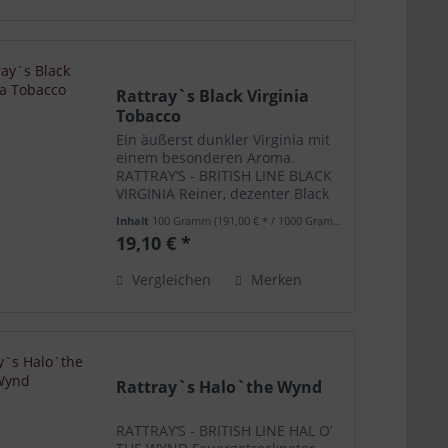
Rattray`s Black Virginia
Tobacco
Ein äußerst dunkler Virginia mit
einem besonderen Aroma.
RATTRAY‘S - BRITISH LINE BLACK
VIRGINIA Reiner, dezenter Black
Cavendish aus verschiedenen
Inhalt
100 Gramm
(191,00 € * / 1000 Gramm)
Virginiatabaken.
19,10 € *
Vergleichen
Merken
Rattray`s Halo`the Wynd
RATTRAY‘S - BRITISH LINE HAL O’