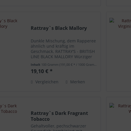
Rattray`s Black Mallory
Dunkle Mischung, dem Rapperee
ähnlich und kräftig im
Geschmack. RATTRAY‘S - BRITISH
LINE BLACK MALLORY Würziger
Latakia und zwei unterschiedlich
Inhalt
100 Gramm
(191,00 € * / 1000 Gramm)
geschnittene Virginiatabake
19,10 € *
vereinen sich mit Black
Cavendish und Orient.
Vergleichen
Merken
Rattray`s Dark Fragrant
Tobacco
Gehaltvoller, pechschwarzer