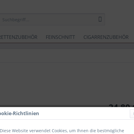
RETTENZUBEHÖR
FEINSCHNITT
CIGARRENZUBEHÖR
24,80 
ookie-Richtlinien
Inhalt:
100 Gr
inkl. MwSt.
zzg
Sofort ver
Diese Website verwendet Cookies, um Ihnen die bestmögliche