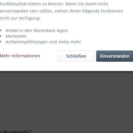
Funktionalität bieten zu können. Wenn Sie damit nicht
einverstanden sein sollten, stehen Ihnen folgende Funktionen
nicht zur Verfügung:
Vergleich
Artikel in den Warenkorb legen
Artikel-Nr.:
Merkzettel
Artikelempfehlungen und vieles mehr
Mehr Informationen
Schließen
Einverstanden
b Burgundy"