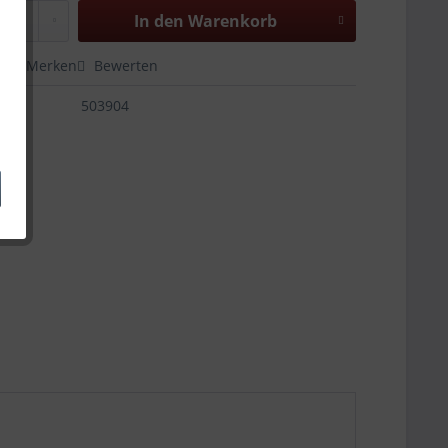
In den
Warenkorb
en
Merken
Bewerten
503904