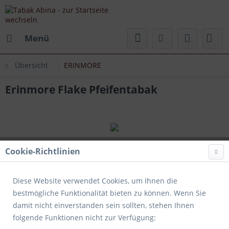
Menü
Übersicht
ERINMORE
Erinmore Flake Pfeifentabak
Cookie-Richtlinien
Diese Website verwendet Cookies, um Ihnen die
bestmögliche Funktionalität bieten zu können. Wenn Sie
damit nicht einverstanden sein sollten, stehen Ihnen
folgende Funktionen nicht zur Verfügung: