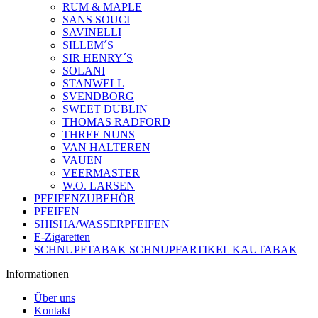
RUM & MAPLE
SANS SOUCI
SAVINELLI
SILLEM´S
SIR HENRY´S
SOLANI
STANWELL
SVENDBORG
SWEET DUBLIN
THOMAS RADFORD
THREE NUNS
VAN HALTEREN
VAUEN
VEERMASTER
W.O. LARSEN
PFEIFENZUBEHÖR
PFEIFEN
SHISHA/WASSERPFEIFEN
E-Zigaretten
SCHNUPFTABAK SCHNUPFARTIKEL KAUTABAK
Informationen
Über uns
Kontakt