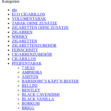
Kategorien
glo
ECO CIGARILLOS
VOLUMENTABAK
TABAK OHNE ZUSÄTZE
ZIGARETTEN OHNE ZUSÄTZE
ZIGARREN
WHISKY
ZIGARETTEN
ZIGARETTENZUBEHÖR
FEINSCHNITT
CIGARRENZUBEHÖR
CIGARILLOS
PFEIFENTABAK
7 SEAS
AMPHORA
ASHTON
BARSDORF´S KÄPT`N BESTER
BELLINI
BENTLEY
BLACK CAVENDISH
BLACK VANILLA
BORKUM
BRIGG