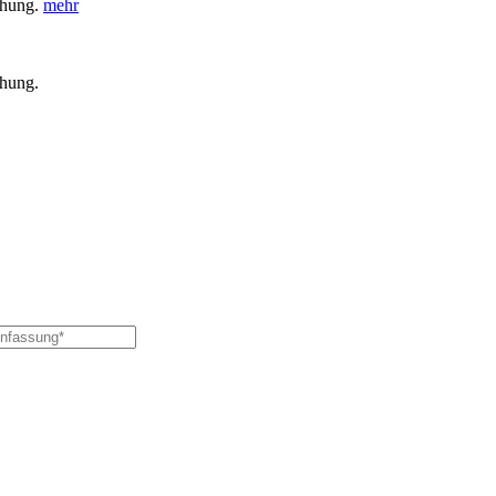
chung.
mehr
chung.