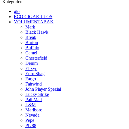
Kategorien
glo
ECO CIGARILLOS
VOLUMENTABAK
Mark
Black Hawk
Break
Burton
Buffalo
Camel
Chesterfield
Denim
Elixyr
Euro Shag
Fargo
Fairwind
John Player Spezial
Lucky Strike
Pall Mall
L&M
Marlboro
Nevada
Pepe
PL 88