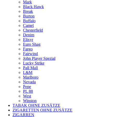
Mark
Black Hawk
Break
Burton
Buffalo
Camel
Chesterfield
Denim
Elixyr
Euro Shag
Fargo
Fairwind
John Player Spezial
Lucky Strike
Pall Mall
L&M
Marlboro
Nevada
Pepe
PL 88
West
Winston
TABAK OHNE ZUSÄTZE
ZIGARETTEN OHNE ZUSÄTZE
ZIGARREN