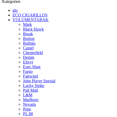
Kategorien
glo
ECO CIGARILLOS
VOLUMENTABAK
Mark
Black Hawk
Break
Burton
Buffalo
Camel
Chesterfield
Denim
Elixyr
Euro Shag
Fargo
Fairwind
John Player Spezial
Lucky Strike
Pall Mall
L&M
Marlboro
Nevada
Pepe
PL 88