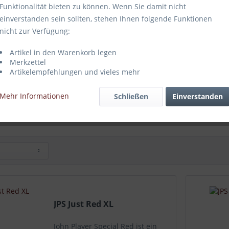
Funktionalität bieten zu können. Wenn Sie damit nicht
einverstanden sein sollten, stehen Ihnen folgende Funktionen
nicht zur Verfügung:
Artikel in den Warenkorb legen
Merkzettel
Artikelempfehlungen und vieles mehr
 Just Red XL
JPS Just Blue
Mehr Informationen
Schließen
Einverstanden
86,00 € *
86,00 € *
JPS Just Red XL
John Player Special Red ist ein