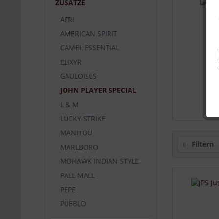
ZUSÄTZE
AFRI
AMERICAN SPIRIT
CAMEL ESSENTIAL
ELIXYR
JPS
GAULOISES
JOHN PLAYER SPECIAL
L & M
LUCKY STRIKE
MANITOU
Filtern
MARLBORO
MOHAWK INDIAN STYLE
PALL MALL
PEPE
PUEBLO