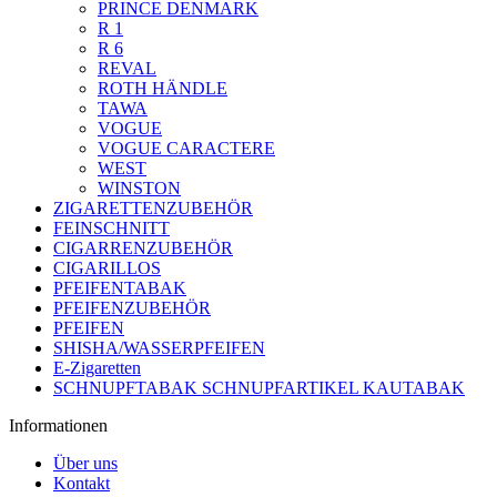
PRINCE DENMARK
R 1
R 6
REVAL
ROTH HÄNDLE
TAWA
VOGUE
VOGUE CARACTERE
WEST
WINSTON
ZIGARETTENZUBEHÖR
FEINSCHNITT
CIGARRENZUBEHÖR
CIGARILLOS
PFEIFENTABAK
PFEIFENZUBEHÖR
PFEIFEN
SHISHA/WASSERPFEIFEN
E-Zigaretten
SCHNUPFTABAK SCHNUPFARTIKEL KAUTABAK
Informationen
Über uns
Kontakt