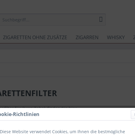
ZIGARETTEN OHNE ZUSÄTZE
ZIGARREN
WHISKY
ARETTENFILTER
enfilter für ihren Tabak finden Sie hier.
ookie-Richtlinien
Diese Website verwendet Cookies, um Ihnen die bestmögliche