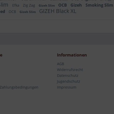
Slim
OCB
Gizeh
Smoking Sli
Efka
Zig Zag
Gizeh Slim
GIZEH Black XL
hed
OCB
Gizeh Slim
ce
Informationen
AGB
Widerrufsrecht
Datenschutz
Jugendschutz
 Zahlungsbedingungen
Impressum