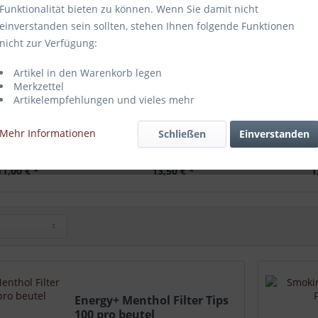
Funktionalität bieten zu können. Wenn Sie damit nicht
einverstanden sein sollten, stehen Ihnen folgende Funktionen
nicht zur Verfügung:
Artikel in den Warenkorb legen
Merkzettel
Artikelempfehlungen und vieles mehr
hfilter Regular
OCB Organic Slim Filter
GIZEH Slim 
Mehr Informationen
Schließen
Einverstanden
11,00 € *
13,50 € *
1
Energy+ Menthol Filter Tips
100 pro beutel