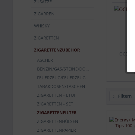
ZUSÄTZE
ZIGARREN
WHISKY
ZIGARETTEN
ZIGARETTENZUBEHÖR
OCB Dre
ASCHER
BENZIN/GAS/STEINE/DOCHTE
FEUERZEUG/FEUERZEUGHÜLLEN
TABAKDOSEN/TASCHEN
ZIGARETTEN - ETUI
Filtern
ZIGARETTEN - SET
ZIGARETTENFILTER
ZIGARETTENHÜLSEN
ZIGARETTENPAPIER