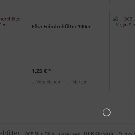
Efka Feindrehfilter 100er
1,25 € *
Vergleichen
Merken
hfilter
OCB Organic
OCB Slim Filter
Energy 
Gizeh Black