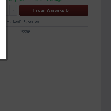
In den
Warenkorb
en
Merken
Bewerten
70089