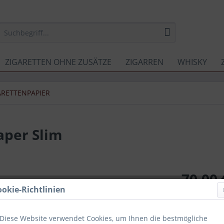
ZIGARETTEN OHNE ZUSÄTZE
ZIGARREN
WHISKY
ARETTENPAPIER
aper Slim
70,00 
ookie-Richtlinien
inkl. MwSt.
zzg
Inhalt:
50 x 3
VPE:
Karton
Diese Website verwendet Cookies, um Ihnen die bestmögliche
Sofort ver