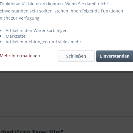
Funktionalität bieten zu können. Wenn Sie damit nicht
einverstanden sein sollten, stehen Ihnen folgende Funktionen
nicht zur Verfügung:
Vergleich
Artikel in den Warenkorb legen
Merkzettel
Artikel-Nr.:
Artikelempfehlungen und vieles mehr
Mehr Informationen
Schließen
Einverstanden
hed Virgin Paper Slim"