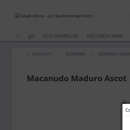
glo
ECO CIGARILLOS
VOLUMENTABAK
Übersicht
ZIGARREN
ZIGARREN DOMI
Macanudo Maduro Ascot
C