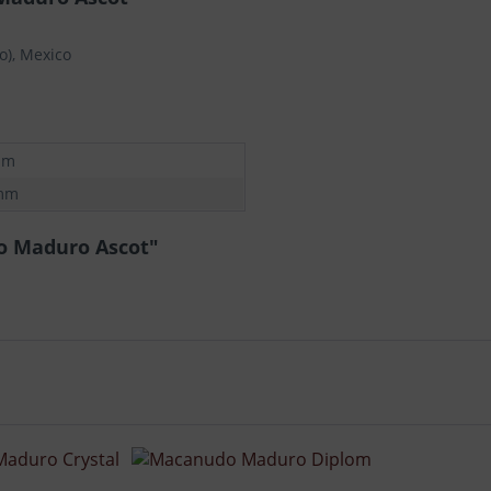
o), Mexico
mm
 mm
o Maduro Ascot"