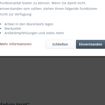
Funktionalität bieten zu können. Wenn Sie damit nicht
einverstanden sein sollten, stehen Ihnen folgende Funktionen
nicht zur Verfügung:
Vergleich
Artikel in den Warenkorb legen
Merkzettel
Artikel-Nr.:
Artikelempfehlungen und vieles mehr
Mehr Informationen
Schließen
Einverstanden
Maduro Ascot"