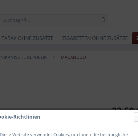
TABAK OHNE ZUSÄTZE
ZIGARETTEN OHNE ZUSÄTZE
NIKANISCHE REPUBLIK
MACANUDO
23,50 
ookie-Richtlinien
inkl. MwSt.
zzg
Inhalt:
10er
VPE:
Kiste
Diese Website verwendet Cookies, um Ihnen die bestmögliche
Sofort ver