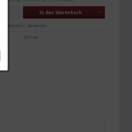
In den
Warenkorb
en
Merken
Bewerten
631144