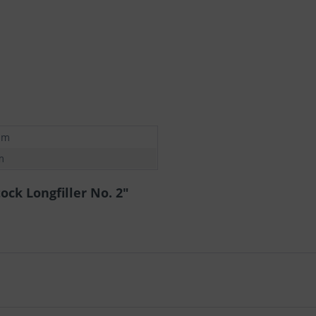
mm
m
ock Longfiller No. 2"