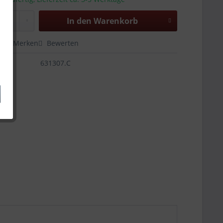
In den
Warenkorb
en
Merken
Bewerten
631307.C