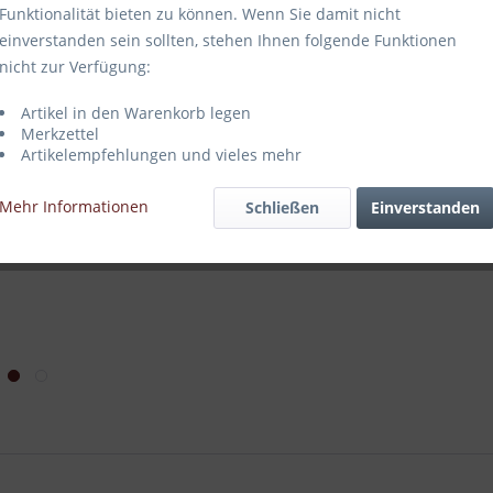
Funktionalität bieten zu können. Wenn Sie damit nicht
einverstanden sein sollten, stehen Ihnen folgende Funktionen
nicht zur Verfügung:
Vergleich
Artikel in den Warenkorb legen
Merkzettel
Artikel-Nr.:
Artikelempfehlungen und vieles mehr
Mehr Informationen
Schließen
Einverstanden