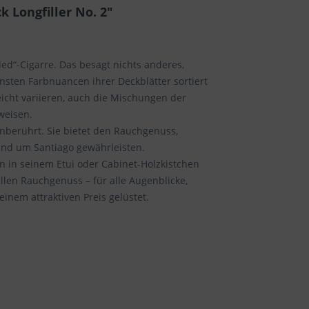
 Longfiller No. 2"
ed“-Cigarre. Das besagt nichts anderes,
insten Farbnuancen ihrer Deckblätter sortiert
cht variieren, auch die Mischungen der
weisen.
unberührt. Sie bietet den Rauchgenuss,
nd um Santiago gewährleisten.
n in seinem Etui oder Cabinet-Holzkistchen
ellen Rauchgenuss – für alle Augenblicke,
inem attraktiven Preis gelüstet.