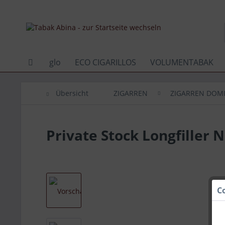
glo
ECO CIGARILLOS
VOLUMENTABAK
Übersicht
ZIGARREN
ZIGARREN DOMI
Private Stock Longfiller N
C