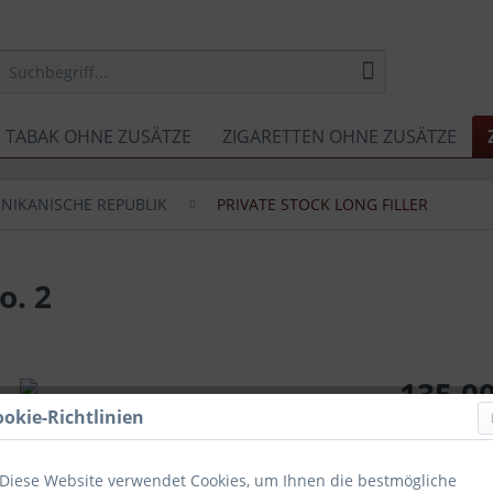
TABAK OHNE ZUSÄTZE
ZIGARETTEN OHNE ZUSÄTZE
NIKANISCHE REPUBLIK
PRIVATE STOCK LONG FILLER
o. 2
135,00
ookie-Richtlinien
inkl. MwSt.
zzg
Inhalt:
25er
VPE:
Kiste
Diese Website verwendet Cookies, um Ihnen die bestmögliche
Sofort ver