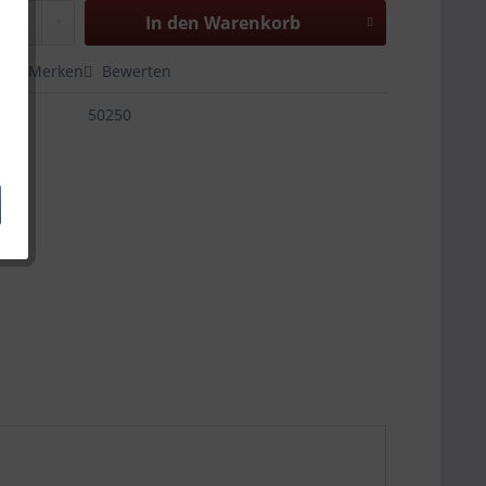
In den
Warenkorb
en
Merken
Bewerten
50250