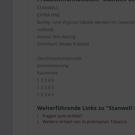
STANWELL
EXTRA FINE
Burley- und Virginia-Tabake werden im Cavendi
rubbed).
Aroma: fein-würzig
Schnittart: Ready Rubbed
Geschmacksintensität
Aromatisierung
Raumnote
1 2 3 4 5
1 2 3 4 5
1 2 3 4 5
Weiterführende Links zu "Stanwell 
Fragen zum Artikel?
Weitere Artikel von Scandinavian Tobacco