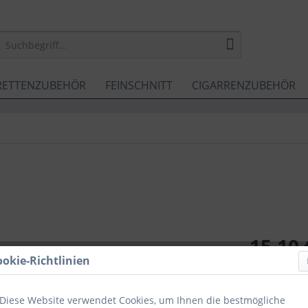
RETTENZUBEHÖR
FEINSCHNITT
CIGARRENZUBEHÖR
15,10 
ookie-Richtlinien
Inhalt:
50 Gra
inkl. MwSt.
zzg
Sofort ver
Diese Website verwendet Cookies, um Ihnen die bestmögliche