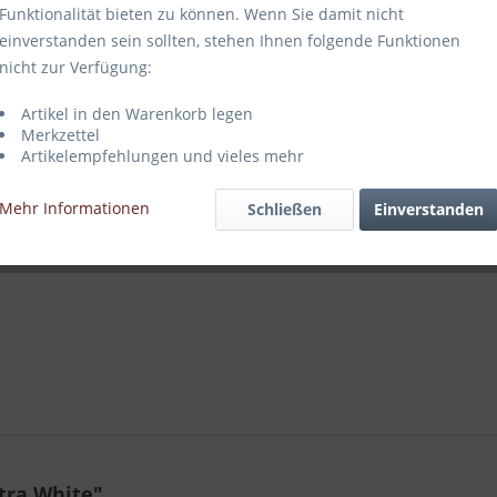
Funktionalität bieten zu können. Wenn Sie damit nicht
einverstanden sein sollten, stehen Ihnen folgende Funktionen
nicht zur Verfügung:
Vergleich
Artikel in den Warenkorb legen
Artikel-Nr.:
Merkzettel
Artikelempfehlungen und vieles mehr
Mehr Informationen
Schließen
Einverstanden
tra White"