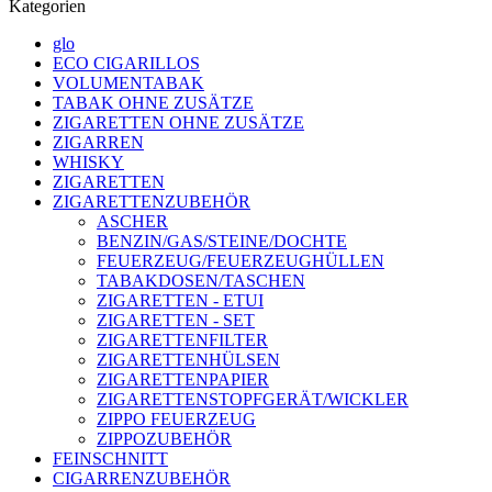
Kategorien
glo
ECO CIGARILLOS
VOLUMENTABAK
TABAK OHNE ZUSÄTZE
ZIGARETTEN OHNE ZUSÄTZE
ZIGARREN
WHISKY
ZIGARETTEN
ZIGARETTENZUBEHÖR
ASCHER
BENZIN/GAS/STEINE/DOCHTE
FEUERZEUG/FEUERZEUGHÜLLEN
TABAKDOSEN/TASCHEN
ZIGARETTEN - ETUI
ZIGARETTEN - SET
ZIGARETTENFILTER
ZIGARETTENHÜLSEN
ZIGARETTENPAPIER
ZIGARETTENSTOPFGERÄT/WICKLER
ZIPPO FEUERZEUG
ZIPPOZUBEHÖR
FEINSCHNITT
CIGARRENZUBEHÖR