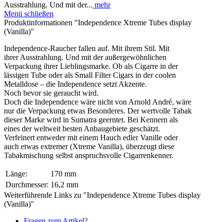
Ausstrahlung. Und mit der...
mehr
Menü schließen
Produktinformationen "Independence Xtreme Tubes display
(Vanilla)"
Independence-Raucher fallen auf. Mit ihrem Stil. Mit
ihrer Ausstrahlung. Und mit der außergewöhnlichen
Verpackung ihrer Lieblingsmarke. Ob als Cigarre in der
lässigen Tube oder als Small Filter Cigars in der coolen
Metalldose – die Independence setzt Akzente.
Noch bevor sie geraucht wird.
Doch die Independence wäre nicht von Arnold André, wäre
nur die Verpackung etwas Besonderes. Der wertvolle Tabak
dieser Marke wird in Sumatra geerntet. Bei Kennern als
eines der weltweit besten Anbaugebiete geschätzt.
Verfeinert entweder mit einem Hauch edler Vanille oder
auch etwas extremer (Xtreme Vanilla), überzeugt diese
Tabakmischung selbst anspruchsvolle Cigarrenkenner.
Länge:
170 mm
Durchmesser:
16,2 mm
Weiterführende Links zu "Independence Xtreme Tubes display
(Vanilla)"
Fragen zum Artikel?